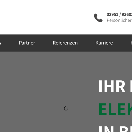
02951 / 9360
Persönlicher
s
Partner
Referenzen
Karriere
IHR
ELE
IN 