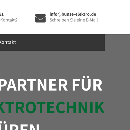
31
info@bunse-elektro.de
 Kontakt?
Schreiben Sie eine E-Mail
Kontakt
 PARTNER FÜR
KTROTECHNIK
BÜREN