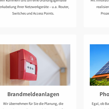
Mit innovat
Wir kümmern uns um eine ordnungsgemäße
realisie
erkabelung Ihrer Netzwerkgeräte – u.a. Router,
Proze
Switches und Access Points.
Brandmeldeanlagen
Pho
Wir übernehmen für Sie die Planung, die
Egal, ob Ba